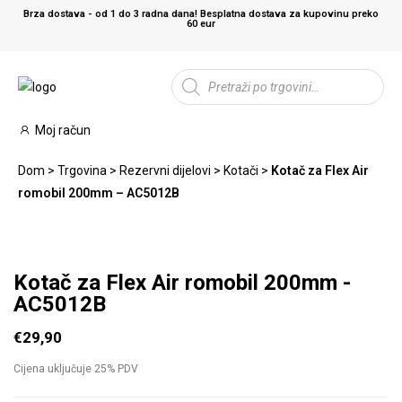
Brza dostava - od 1 do 3 radna dana! Besplatna dostava za kupovinu preko
60 eur
Moj račun
Dom
>
Trgovina
>
Rezervni dijelovi
>
Kotači
>
Kotač za Flex Air
romobil 200mm – AC5012B
Kotač za Flex Air romobil 200mm -
AC5012B
€
29,90
Cijena uključuje 25% PDV