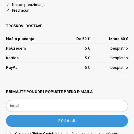
Nakon preuzimanja
Predračun
TROŠKOVI DOSTAVE
Način plaćanja
Do 60 €
Iznad 60 €
Pouzećem
5 €
besplatno
Kartica
5 €
besplatno
PayPal
5 €
besplatno
PRIMAJTE PONUDE I POPUSTE PREKO E-MAILA
POŠALJI
Klikom na "Prijava" pristajete da vaše osobne podatke možemo