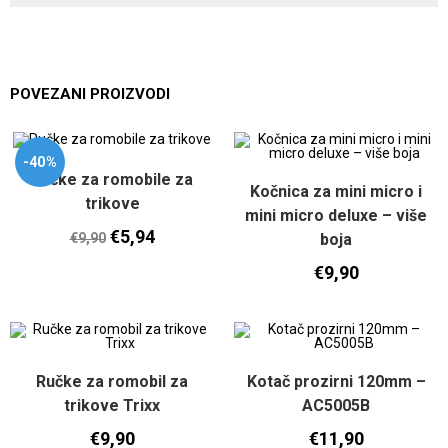
POVEZANI PROIZVODI
-40%
Ručke za romobile za
Kočnica za mini micro i
trikove
mini micro deluxe – više
€
5,94
boja
€
9,90
€
9,90
Ručke za romobil za
Kotač prozirni 120mm –
trikove Trixx
AC5005B
€
9,90
€
11,90